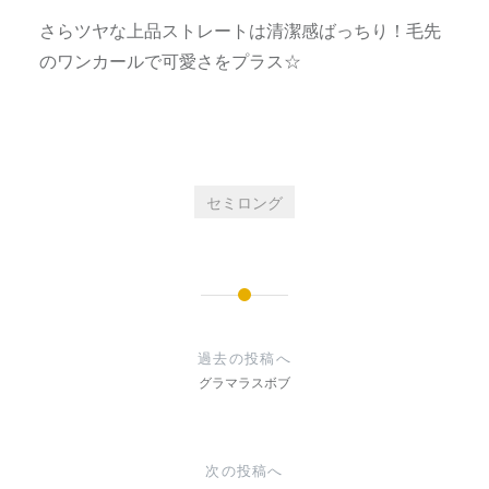
さらツヤな上品ストレートは清潔感ばっちり！毛先
のワンカールで可愛さをプラス☆
セミロング
投
稿
過去の投稿へ
ナ
グラマラスボブ
ビ
ゲ
次の投稿へ