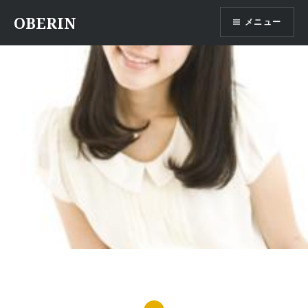
コ
OBERIN
メニュー
ン
テ
ン
ツ
へ
ス
キ
ッ
プ