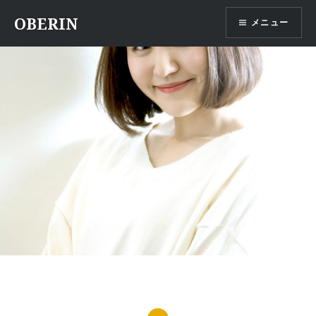
コ
OBERIN
メニュー
ン
テ
ン
ツ
へ
ス
キ
ッ
プ