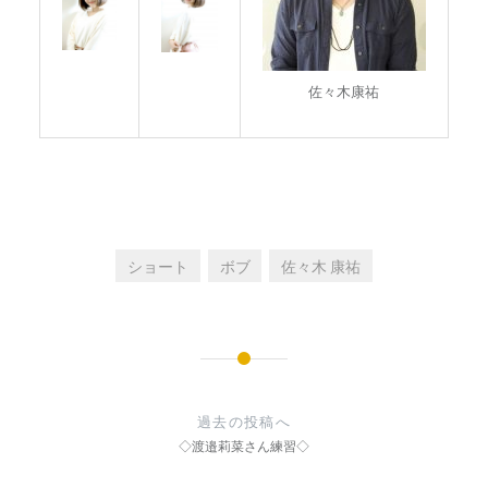
佐々木康祐
ショート
ボブ
佐々木 康祐
投
稿
過去の投稿へ
ナ
◇渡邉莉菜さん練習◇