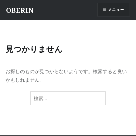
コ
OBERIN
メニュー
ン
テ
ン
ツ
へ
見つかりません
ス
キ
ッ
お探しのものが見つからないようです。検索すると良い
プ
かもしれません。
検
索: