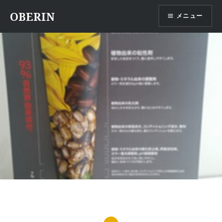
コ
OBERIN
メニュー
ン
テ
ン
ツ
へ
ス
キ
ッ
プ